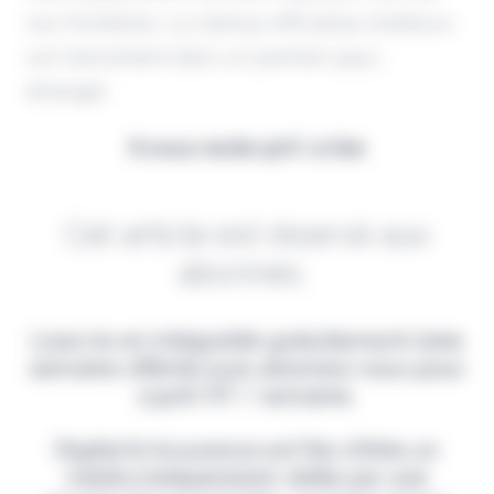
nos frontières. La startup officialise d'ailleurs
son lancement dans un premier pays
étranger.
Il vous reste 90% à lire
Cet article est réservé aux
abonnés.
Lisez-le en intégralité gratuitement (1ère
semaine offerte) puis abonnez-vous pour
2,90€ HT / semaine.
Digital & Assurance est fier d'être un
média indépendant, édité par une