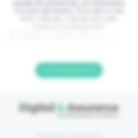
équipe de passionnés, sur l'assurance
nouvelle génération. Pour être au top
dans votre job, c'est de loin votre
meilleur investissement.
> Je m'abonne (1ère semaine offerte) <
(Abonnement annulable à tout moment) Si vous
êtes déjà
Lire la suite de l'article
© Eficiens 2026 - Tous droits réservés