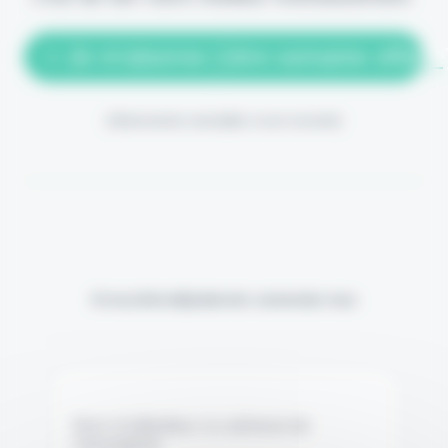
> Je m'abonne (1ère semaine offerte
(Abonnement annulable à tout moment)
Si vous êtes déjà abonné, connectez-vous
Nom d'utilisateur ou adresse de
messagerie.