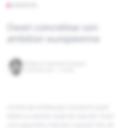
L'ESSENTIEL
Owen concrétise son
ambition européenne
Rédigé par Alexandre Pengloan
le 29 août 2024 - 1 minute
Comme de nombreuses insurtechs ayant
atteint un premier stade de maturité, Owen
veut aujourd'hui chercher à grandir hors de