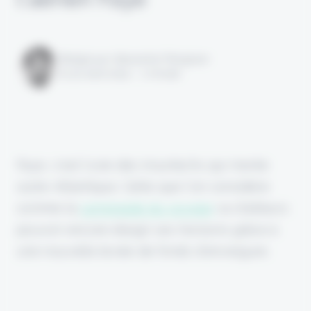
Rédigé par Alexandre Pengloan
le 30 août 2024 - 1 minute
Faye, c'est l'une des insurtechs qui monte
outre-Atlantique. Celle que l'on considère
comme la
Lemonade du voyage
va d'ailleurs
pouvoir encore élargir ses horizons grâce à
une nouvelle levée de fonds d'envergure.