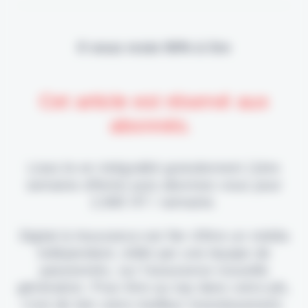
Il vous reste 90% à lire
Cet article est réservé aux
abonnés.
Lisez-le en intégralité gratuitement (1ère
semaine offerte) puis abonnez-vous pour
2,90€ HT / semaine.
Digital & Assurance est fier d'être un média
indépendant, édité par une équipe de
passionnés, sur l'assurance nouvelle
génération. Pour être au top dans votre job,
c'est de loin votre meilleur investissement.