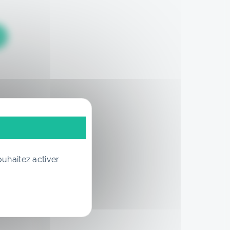
ouhaitez activer