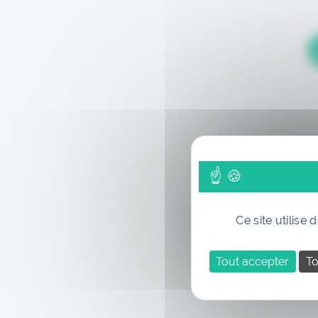
Ce site utilise
Tout accepter
To