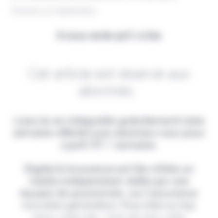
trouvé un repreneur
Il vous reste 90% à lire
Cet article est réservé aux
abonnés.
Lisez-le en intégralité gratuitement (1ère
semaine offerte) puis abonnez-vous pour
2,90€ HT / semaine.
Digital & Assurance est fier d'être un
média indépendant, édité par une
équipe de passionnés, sur l'assurance
nouvelle génération. Pour être au top
dans votre job, c'est de loin votre