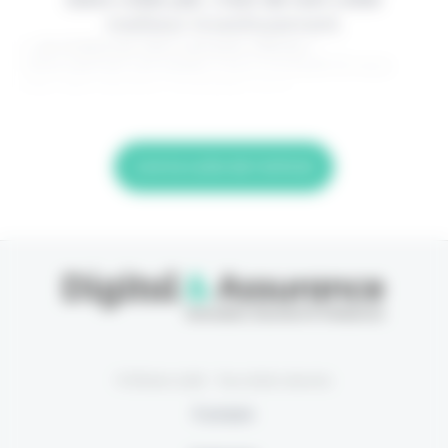
meilleur investissement.
> Je m'abonne (1ère semaine offerte) <
(Abonnement annulable à tout moment) Si vous
êtes déjà abonné, connectez-vous
Lire la suite de l'article
© Eficiens 2026 - Tous droits réservés
À propos