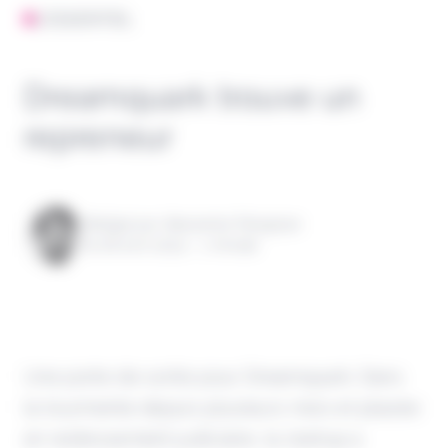
L'ESSENTIEL
Dreamquark trouve un
repreneur
Rédigé par Alexandre Pengloan
le 26 avril 2024 - 1 minute
Une porte de sortie pour Dreamquark. Dans
la tourmente depuis plusieurs mois et placée
en redressement judiciaire, la startup a