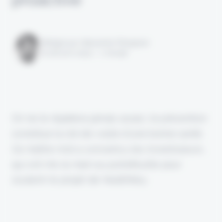
Rédigé par Alexandre Pengloan
le 26 avril 2024 - 1 minute
On ne le répétera jamais assez, le prévention
constitue la clé de voûte d'une bonne santé.
Ce maître-mot a convaincu les investisseurs,
qui ont mis la main au portefeuille pour
soutenir le projet de HealthKey.