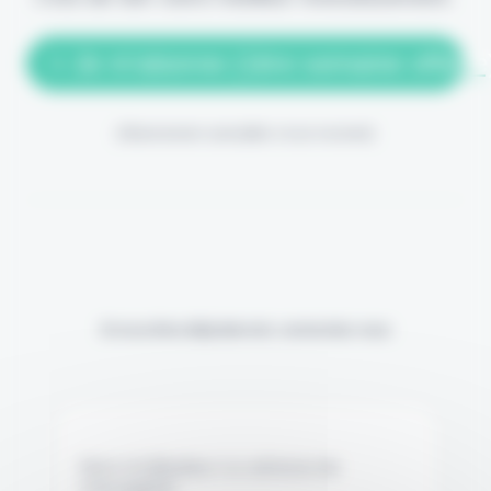
> Je m'abonne (1ère semaine offerte
(Abonnement annulable à tout moment)
Si vous êtes déjà abonné, connectez-vous
Nom d'utilisateur ou adresse de
messagerie.