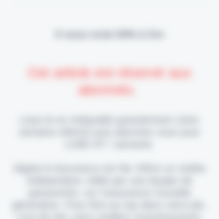
Il vous reste 90% à lire
Cet article est réservé aux
abonnés.
Lisez-le en intégralité gratuitement (1ère
semaine offerte) puis abonnez-vous pour
2,90€ HT / semaine.
Digital & Assurance est fier d'être un média
indépendant, édité par une équipe de
passionnés, sur l'assurance nouvelle
génération. Pour être au top dans votre job,
c'est de loin votre meilleur investissement.