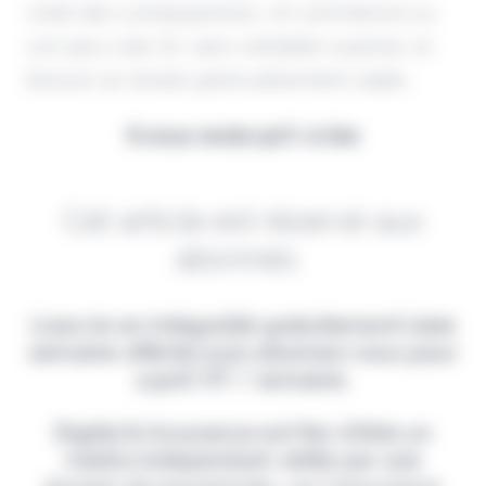
volet des conséquences, on commence à y
voir plus clair. Et, sans véritable surprise, la
facture se révèle particulièrement salée.
Il vous reste 90% à lire
Cet article est réservé aux
abonnés.
Lisez-le en intégralité gratuitement (1ère
semaine offerte) puis abonnez-vous pour
2,90€ HT / semaine.
Digital & Assurance est fier d'être un
média indépendant, édité par une