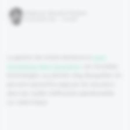
Rédigé par Alexandre Pengloan
le 25 juillet 2024 - 1 minute
La gestion de sinistre demeure le
point
névralgique dans l'assurance
. Les nouvelles
technologies, au premier rang desquelles l'IA,
peuvent aujourd'hui appuyer les assureurs
dans leur quête d'efficacité opérationnelle
sur cette brique.