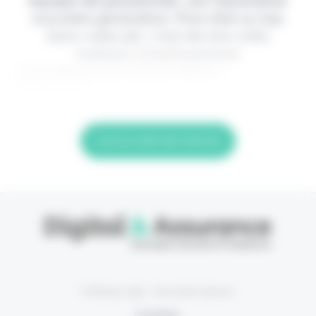
équipe de passionnés, sur l'assurance
nouvelle génération. Pour être au top
dans votre job, c'est de loin votre
meilleur investissement.
> Je m'abonne (1ère semaine offerte) <
(Abonnement
Lire la suite de l'article
© Eficiens 2026 - Tous droits réservés
À propos