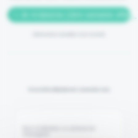
> Je m'abonne (1ère semaine offerte
(Abonnement annulable à tout moment)
Si vous êtes déjà abonné, connectez-vous
Nom d'utilisateur ou adresse de
messagerie.