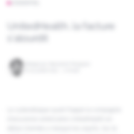
L'ESSENTIEL
UnitedHealth, la facture
s’alourdit
Rédigé par Alexandre Pengloan
le 24 juillet 2024 - 1 minute
La cyberattaque ayant frappé la compagnie
d'assurance américaine UnitedHealth en
début d'année a marqué les esprits. Sur le