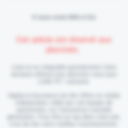
Il vous reste 90% à lire
Cet article est réservé aux
abonnés.
Lisez-le en intégralité gratuitement (1ère
semaine offerte) puis abonnez-vous pour
2,90€ HT / semaine.
Digital & Assurance est fier d'être un média
indépendant, édité par une équipe de
passionnés, sur l'assurance nouvelle
génération. Pour être au top dans votre job,
c'est de loin votre meilleur investissement.