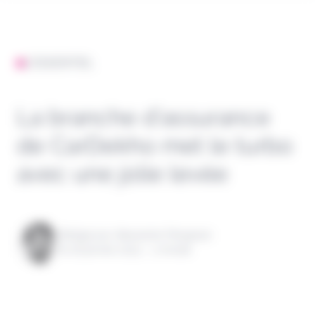
L'ESSENTIEL
La branche d’assurance
de CarDekho met le turbo
avec une jolie levée
Rédigé par Alexandre Pengloan
le 16 janvier 2023 - 1 minute