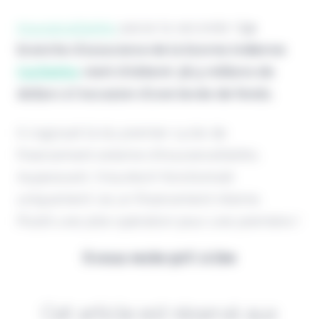
InsuranceDekho
passe la seconde !
La
branche d’assurance de la licorne indienne
CarDekho
vient d'obtenir 36,5 millions de
dollars à l'occasion d'une levée de fonds.
Il s’agissait là du premier cycle de
financement externe d'InsuranceDekho.
Auparavant, l'insurtech fonctionnait
uniquement via un financement interne.
Plutôt une jolie opération pour une première !
Il vous reste 90% à lire
Cet article est réservé aux