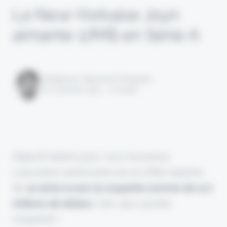
La New-Yorkaise Joyn
aimante 17M$ en Série A
Rédigé par Alexandre Pengloan
le 17 janvier 2023 - 1 minute
Objectif atteint pour Joyn Insurance.
L'assurtech américaine est en effet repartie
de
sa série A avec la coquette somme de 17,7
millions de dollars
. Soit, plus qu’elle
n’espérait !