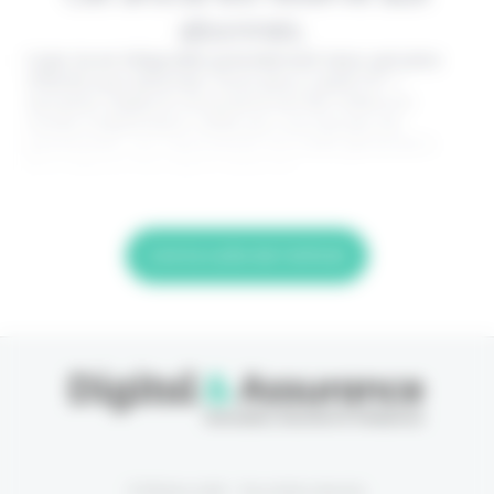
abonnés.
Lisez-le en intégralité gratuitement (1ère semaine
offerte) puis abonnez-vous pour 2,90€ HT /
semaine. Digital & Assurance est fier d'être un
média indépendant, édité par une équipe de
passionnés, sur l'assurance nouvelle génération.
Pour être au top dans votre job,
Lire la suite de l'article
© Eficiens 2026 - Tous droits réservés