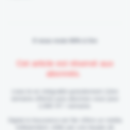
Il vous reste 90% à lire
Cet article est réservé aux
abonnés.
Lisez-le en intégralité gratuitement (1ère
semaine offerte) puis abonnez-vous pour
2,90€ HT / semaine.
Digital & Assurance est fier d'être un média
indépendant, édité par une équipe de