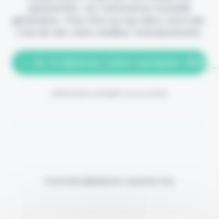
passionnés, sur l'assurance nouvelle
génération. Pour être au top dans votre job,
c'est de loin votre meilleur investissement.
> Je m'abonne (1ère semaine offerte
(Abonnement annulable à tout moment)
Si vous êtes déjà abonné, connectez-vous