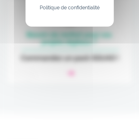
Politique de confidentialité