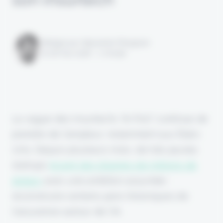
Rédigé par Alexandre Pengloan
le 18 mai 2026 - 1 minute
La vague des insurtechs “AI-first” continue de
prendre de l’ampleur, notamment aux États-
Unis. Depuis plusieurs mois, de très jeunes
startups
lèvent des dizaines de millions de
dollars
avec une ambition assumée :
reconstruire certains pans historiques de
l’assurance autour de l’IA.