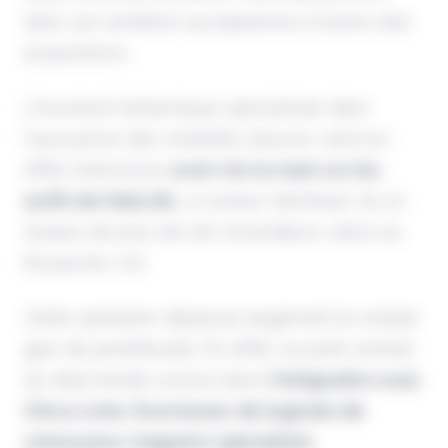
dans son ambition européenne à travers des
acquisitions.
L’insurtech britannique spécialisée dans
l’assurance des mobilités douces vient en
effet d’annoncer
avoir mis la main sur les
actifs de VeloLife
, un acteur distribué via un
réseau de plus de 100 revendeurs vélos au
Royaume-Uni.
Cette opération dépasse largement le simple
gain de portefeuille. En effet, le point central
du deal réside surtout dans
l’intégration avec
Citrus Lime, fournisseur de logiciels de
caisse pour magasins spécialisés
.