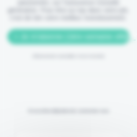
passionnés, sur l'assurance nouvelle
génération. Pour être au top dans votre job,
c'est de loin votre meilleur investissement.
> Je m'abonne (1ère semaine offerte
(Abonnement annulable à tout moment)
Si vous êtes déjà abonné, connectez-vous