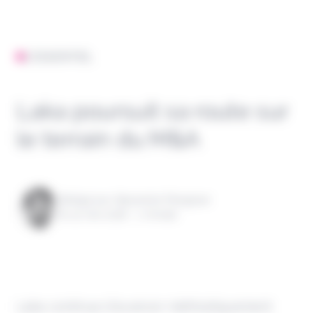
L'ESSENTIEL
Laka poursuit sa route sur
le terrain du M&A
Rédigé par Alexandre Pengloan
le 14 mai 2026 - 1 minute
Laka continue d’avancer méthodiquement