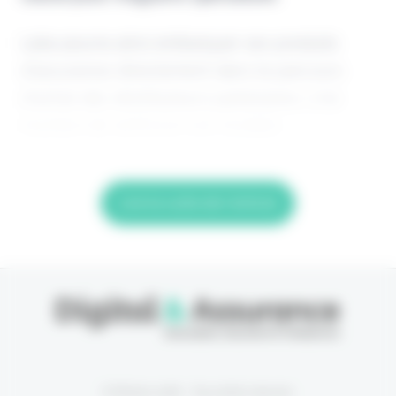
Laka pourra ainsi embarquer ses produits
d’assurance directement dans le parcours
d’achat des distributeurs partenaires. Une
manière de renforcer son modèle
Lire la suite de l'article
© Eficiens 2026 - Tous droits réservés