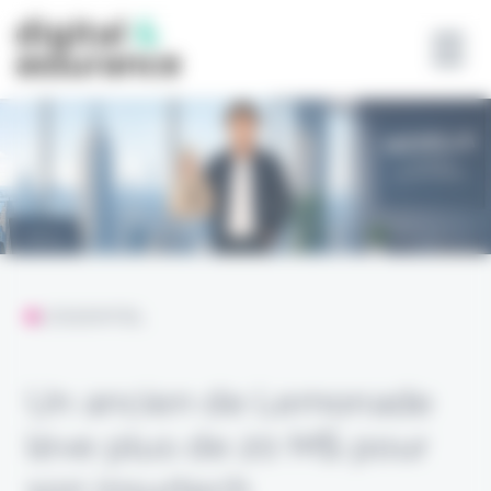
Panneau de gestion des cookies
L'ESSENTIEL
Un ancien de Lemonade
lève plus de 20 M$ pour
son insurtech