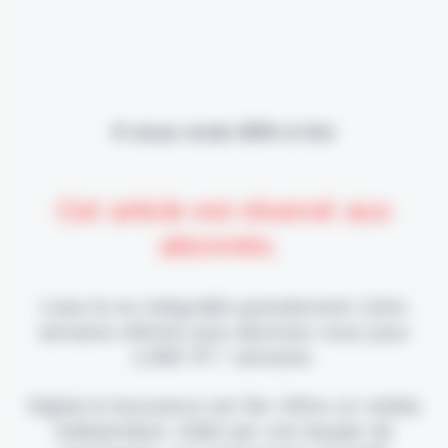
Il vous reste 90% à lire
Cet article est réservé aux
abonnés.
Lisez-le en intégralité gratuitement (1ère
semaine offerte) puis abonnez-vous pour
2,90€ HT / semaine.
Digital & Assurance est fier d'être un média
indépendant, édité par une équipe de