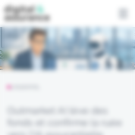
Panneau de gestion des cookies
L'ESSENTIEL
Outmarket AI lève des
fonds et confirme la ruée
vers l’IA assurantielle