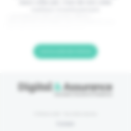
dans votre job, c'est de loin votre
meilleur investissement.
> Je m'abonne (1ère semaine offerte) <
(Abonnement annulable à tout moment) Si vous
êtes déjà abonné, connectez-vous
Lire la suite de l'article
© Eficiens 2026 - Tous droits réservés
À propos