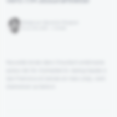
Rédigé par Alexandre Pengloan
le 14 mai 2026 - 1 minute
Nouvelle levée dans l’insurtech américaine
autour de l’IA. Outmarket AI, startup basée à
San Francisco et lancée en mars 2025, vient
d’annoncer sa Série A.