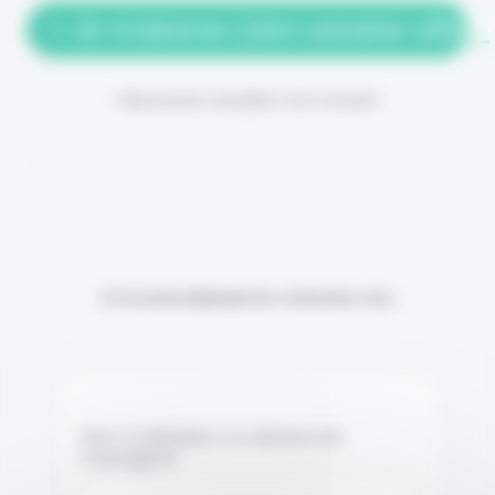
> Je m'abonne (1ère semaine offerte
(Abonnement annulable à tout moment)
Si vous êtes déjà abonné, connectez-vous
Nom d'utilisateur ou adresse de
messagerie.