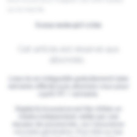
sur le marché.
Il vous reste 90% à lire
Cet article est réservé aux
abonnés.
Lisez-le en intégralité gratuitement (1ère
semaine offerte) puis abonnez-vous pour
2,90€ HT / semaine.
Digital & Assurance est fier d'être un
média indépendant, édité par une
équipe de passionnés, sur l'assurance
nouvelle génération. Pour être au top