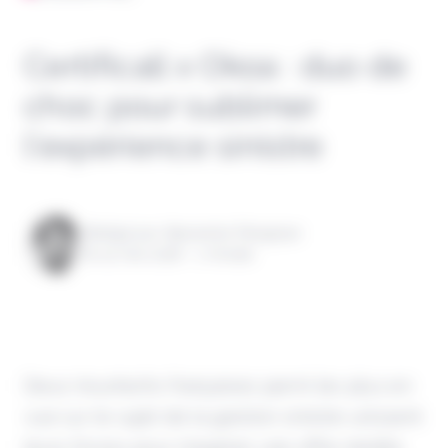
Certificall x Okoa : duo de
choc pour sublimer
l’expérience sinistre
Rédigé par Alexandre Pengloan
le 14 mai 2026 - 1 minute
Deux insurtechs françaises parmi les plus en
vue sur le sujet de la gestion sinistre unissent
leurs forces pour imaginer une offre inédite