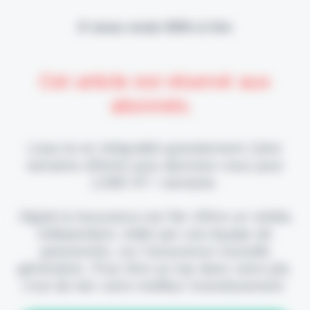
Il vous reste 90% à lire
Cet article est réservé aux
abonnés.
Lisez-le en intégralité gratuitement (1ère
semaine offerte) puis abonnez-vous pour
2,90€ HT / semaine.
Digital & Assurance est fier d'être un média
indépendant, édité par une équipe de
passionnés, sur l'assurance nouvelle
génération. Pour être au top dans votre job,
c'est de loin votre meilleur investissement.