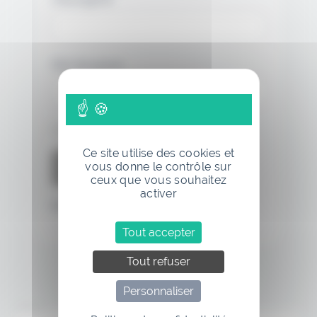
Mot de passe
Se souvenir de moi
Ce site utilise des cookies et
vous donne le contrôle sur
ceux que vous souhaitez
activer
Mot de passe oublié
Tout accepter
Tout refuser
Personnaliser
Annonce