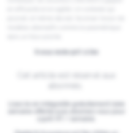
en efficacité et en agilité. Un contexte qui
pourrait, et même devrait, favoriser l'essor de
modèles alternatifs comme le paramétrique
dans un futur proche.
Il vous reste 90% à lire
Cet article est réservé aux
abonnés.
Lisez-le en intégralité gratuitement (1ère
semaine offerte) puis abonnez-vous pour
2,90€ HT / semaine.