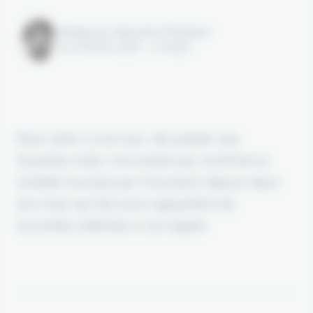
Rédigé par Alexandre Pengloan
le 27 février 2026 - 1 minute
Root vient, à son tour, de publier ses
résultats 2025. Une année qui confirme la
solidité trouvée par l'insurtech depuis deux
ans mais qui fait aussi apparaître de
nouvelles attentes à son égard.