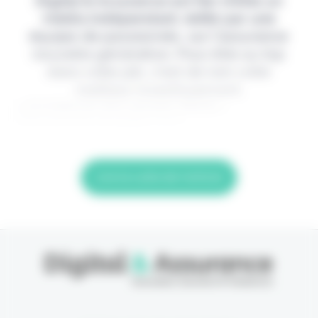
Digital & Assurance est fier d'être un
média indépendant, édité par une
équipe de passionnés, sur l'assurance
nouvelle génération. Pour être au top
dans votre job, c'est de loin votre
meilleur investissement.
> Je m'abonne (1ère semaine offerte) <
(Abonnement annulable à tout
Lire la suite de l'article