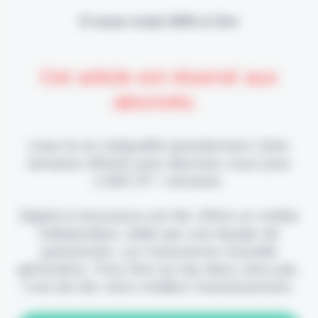
Il vous reste 90% à lire
Cet article est réservé aux
abonnés.
Lisez-le en intégralité gratuitement (1ère
semaine offerte) puis abonnez-vous pour
2,90€ HT / semaine.
Digital & Assurance est fier d'être un média
indépendant, édité par une équipe de
passionnés, sur l'assurance nouvelle
génération. Pour être au top dans votre job,
c'est de loin votre meilleur investissement.