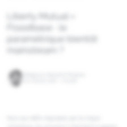
Liberty Mutual ×
Floodbase : le
paramétrique bientôt
mainstream ?
Rédigé par Alexandre Pengloan
le 27 février 2026 - 1 minute
Face aux défis imposées par le risque
climatique, les assureurs cherchent à gagner