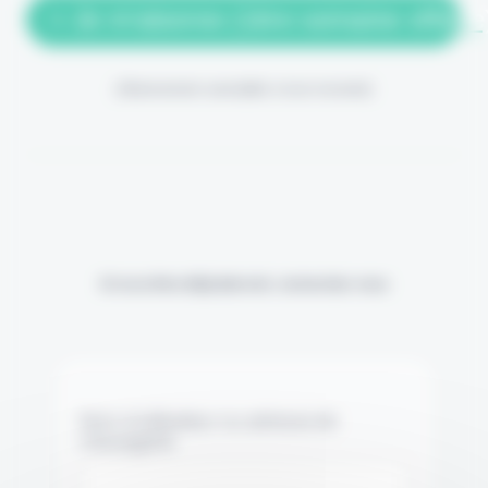
> Je m'abonne (1ère semaine offerte
(Abonnement annulable à tout moment)
Si vous êtes déjà abonné, connectez-vous
Nom d'utilisateur ou adresse de
messagerie.