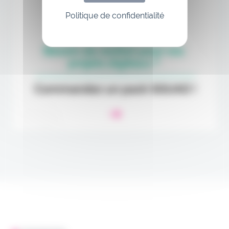
Politique de confidentialité