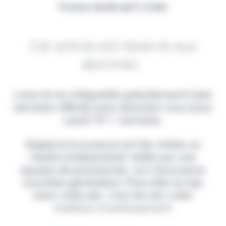
Il vous reste 90% à lire
Cet article est réservé aux
abonnés.
Lisez-le en intégralité gratuitement (1ère
semaine offerte) puis abonnez-vous pour
2,90€ HT / semaine.
Digital & Assurance est fier d'être un
média indépendant, édité par une
équipe de passionnés, sur l'assurance
nouvelle génération. Pour être au top
dans votre job, c'est de loin votre
meilleur investissement.