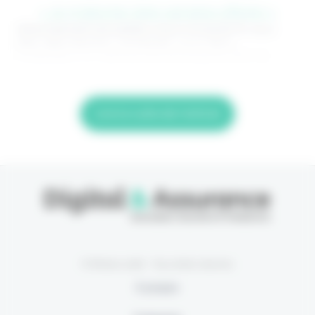
> Je m'abonne (1ère semaine offerte) <
(Abonnement annulable à tout moment) Si vous
êtes déjà abonné, connectez-vous Nom
d'utilisateur ou adresse de messagerie. Mot de
Lire la suite de l'article
© Eficiens 2026 - Tous droits réservés
À propos