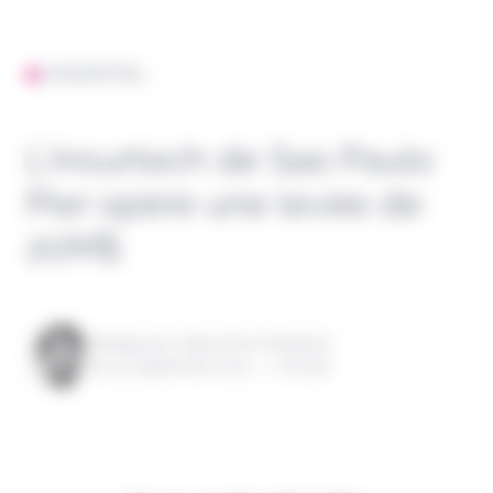
L'ESSENTIEL
L’insurtech de Sao Paulo
Pier opère une levée de
20M$
Rédigé par Alexandre Pengloan
le 14 septembre 2021 - 1 minute