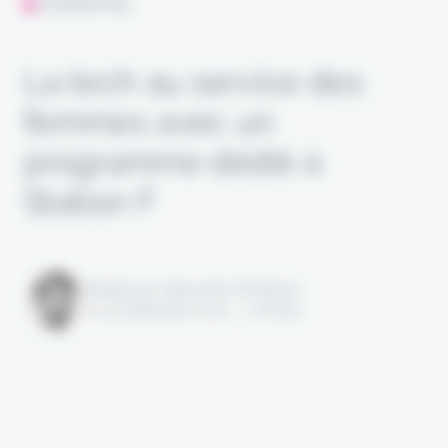
L'ESSENTIEL
La tech au service des
femmes avec un
programme dédié à
Station F
Rédigé par Alexandre Pengloan
le 14 septembre 2021 - 1 minute