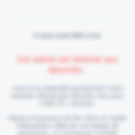
Il vous reste 90% à lire
Cet article est réservé aux
abonnés.
Lisez-le en intégralité gratuitement (1ère
semaine offerte) puis abonnez-vous pour
2,90€ HT / semaine.
Digital & Assurance est fier d'être un média
indépendant, édité par une équipe de
passionnés, sur l'assurance nouvelle