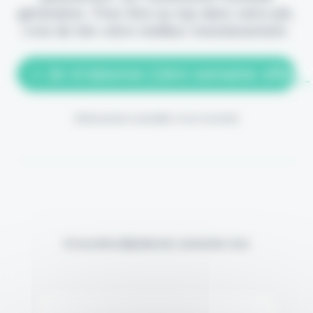
génération. Pour être au top dans votre job,
c'est de loin votre meilleur investissement.
> Je m'abonne (1ère semaine offerte
(Abonnement annulable à tout moment)
Si vous êtes déjà abonné, connectez-vous