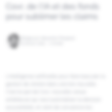
Covr, de l’IA et des fonds
pour sublimer les claims
Rédigé par Alexandre Pengloan
le 26 juin 2025 - 1 minute
L'intelligence artificielle pour faire basculer la
gestion de sinistre dans une ère nouvelle.
C’est le pari de Covr, nouvelle venue
ambitieuse qui veut automatiser la décision
assurantielle, et vient de convaincre les