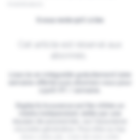
investisseurs.
Il vous reste 90% à lire
Cet article est réservé aux
abonnés.
Lisez-le en intégralité gratuitement (1ère
semaine offerte) puis abonnez-vous pour
2,90€ HT / semaine.
Digital & Assurance est fier d'être un
média indépendant, édité par une
équipe de passionnés, sur l'assurance
nouvelle génération. Pour être au top
dans votre job, c'est de loin votre