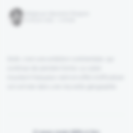
Rédigé par Alexandre Pengloan
le 26 juin 2025 - 1 minute
Stoïk, c'est une ambition continentale, qui
continue de prendre forme. La cyber
insurtech française vient en effet d'officialiser
son arrivée dans une nouvelle géographie.
Il vous reste 90% à lire