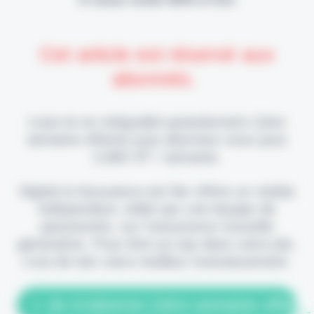
Cet article est réservé aux
abonnés.
Lisez-le en intégralité gratuitement (1ère
semaine offerte) puis abonnez-vous pour
2,90€ HT / semaine.
Digital & Assurance est fier d'être un média
indépendant, édité par une équipe de
passionnés, sur l'assurance nouvelle
génération. Pour être au top dans votre job,
c'est de loin votre meilleur investissement.
> Je m'abonne (1ère semaine offerte