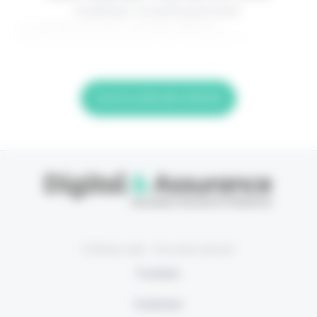
meilleur investissement.
> Je m'abonne (1ère semaine offerte) <
(Abonnement annulable à tout moment) Si
Lire la suite de l'article
© Eficiens 2026 - Tous droits réservés
À propos
S’abonner