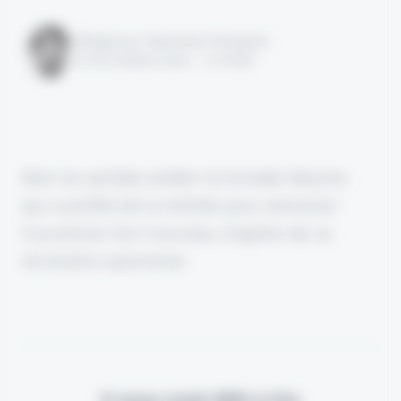
Rédigé par Alexandre Pengloan
le 06 octobre 2025 - 1 minute
Rien ne semble arrêter la tornade Waymo,
qui a profité de la rentrée pour annoncer
l'ouverture d'un nouveau chapitre de sa
révolution autonome.
Il vous reste 90% à lire