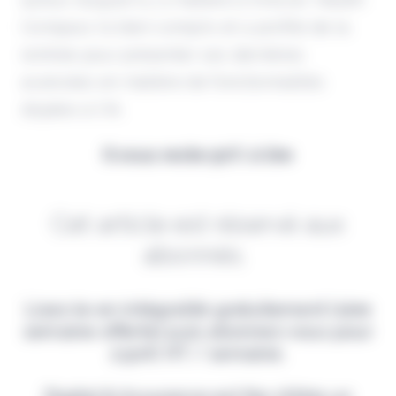
Compass l'a bien compris et a profité de la
rentrée pour présenter ses dernières
avancées en matière de fonctionnalités
dopées à l'IA.
Il vous reste 90% à lire
Cet article est réservé aux
abonnés.
Lisez-le en intégralité gratuitement (1ère
semaine offerte) puis abonnez-vous pour
2,90€ HT / semaine.