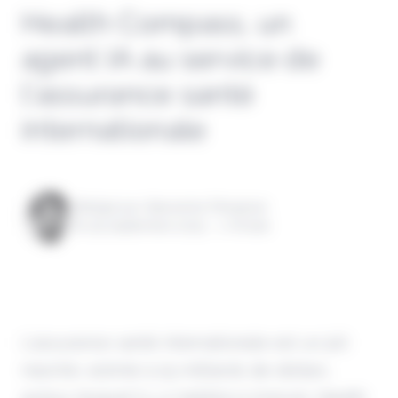
Health Compass, un
agent IA au service de
l’assurance santé
internationale
Rédigé par Alexandre Pengloan
le 29 septembre 2025 - 1 minute
L'assurance santé internationale est un joli
marché, estimé à 25 milliards de dollars,
autour duquel il y a matière à innover. Health