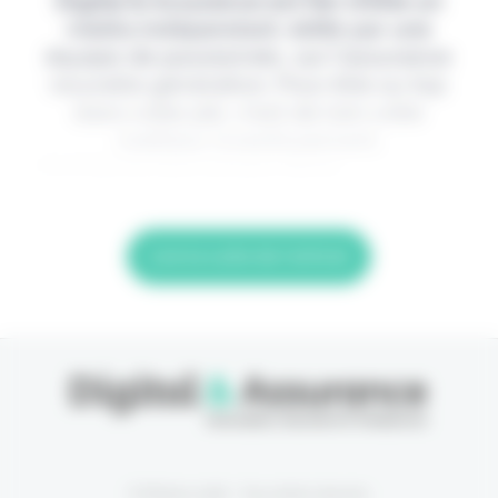
Digital & Assurance est fier d'être un
média indépendant, édité par une
équipe de passionnés, sur l'assurance
nouvelle génération. Pour être au top
dans votre job, c'est de loin votre
meilleur investissement.
> Je m'abonne (1ère semaine offerte)
Lire la suite de l'article
© Eficiens 2026 - Tous droits réservés