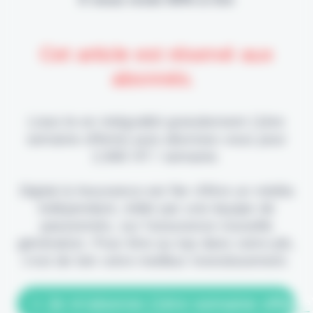
Cet article est réservé aux
abonnés.
Lisez-le en intégralité gratuitement (1ère
semaine offerte) puis abonnez-vous pour
2,90€ HT / semaine.
Digital & Assurance est fier d'être un média
indépendant, édité par une équipe de
passionnés, sur l'assurance nouvelle
génération. Pour être au top dans votre job,
c'est de loin votre meilleur investissement.
> Je m'abonne (1ère semaine offerte